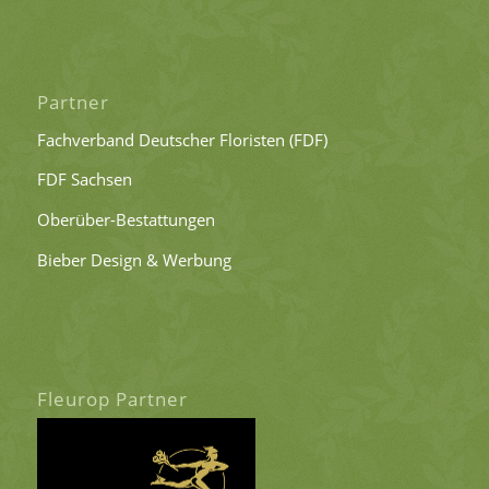
Partner
Fachverband Deutscher Floristen (FDF)
FDF Sachsen
Oberüber-Bestattungen
Bieber Design & Werbung
Fleurop Partner